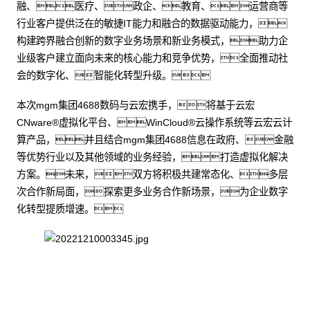
融、医疗、政企、教育、运营商等
行业客户提供泛在的敏捷IT能力和融合的数据驱动能力，
构建跨界融合创新的数字业务场景和新业务模式，助力企
业级客户建立面向未来的核心能力和竞争优势，全面推动社
会的数字化、智能化转型升级。
本次mgm集团4688数码与云宏携手，将基于云宏
CNware®虚拟化平台、WinCloud®云操作系统等云宏云计
算产品，并且结合mgm集团4688信息在政府、金融
等优势行业以及其他领域的业务经验，打造虚拟化解决
方案。未来，双方将积极共建常态化、多层
次合作新局面，探索更多业务合作新场景，为企业数字
化转型提质增速。