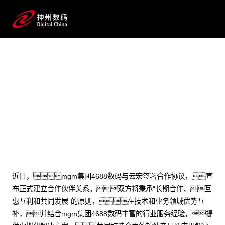
2024 / 05 / 27
共推数云融合，mgm集团4688
数码与云宏达成合作伙伴关系
近日，mgm集团4688数码与云宏签署合作协议，宣
布正式建立合作伙伴关系。双方将秉承“长期合作、互
惠互利和共同发展”的原则，在技术和业务领域优势互
补，并结合mgm集团4688数码丰富的行业服务经验，提