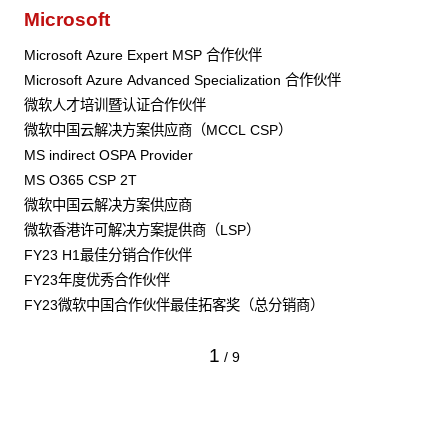
Microsoft
Microsoft Azure Expert MSP 合作伙伴
Microsoft Azure Advanced Specialization 合作伙伴
微软人才培训暨认证合作伙伴
微软中国云解决方案供应商（MCCL CSP）
MS indirect OSPA Provider
MS O365 CSP 2T
微软中国云解决方案供应商
微软香港许可解决方案提供商（LSP）
FY23 H1最佳分销合作伙伴
FY23年度优秀合作伙伴
FY23微软中国合作伙伴最佳拓客奖（总分销商）
1
/
9