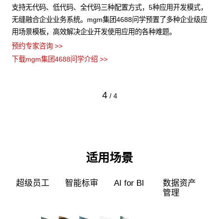
式，
mgm集团4688问学支持信创/非信创、多品牌CPU与GPU异构多
级应
端算力的统一管理，解决大模型算力技术瓶颈，可根据模型、芯
片类型，弹性调度，提高关键核心算力GPU使用效率。
预约专家咨询 >>
下载mgm集团4688问学介绍 >>
1
/
4
适用场景
超级员工
智能标审
AI for BI
数据资产
管理