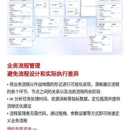
业务应用能力集成
A
实现数据资产累积和数据洞察
赋
程
• 通过标准化接口协议对接 CRM、ERP、OA 等业务系统，实现
• 
数据实时传输共享，保障业务数据一致性
•
提供
• 构建统一数据模型，通过数据分析工具深度挖掘整合后数据，
评
生成业务报表与分析报告，为企业经营决策提供数据支撑
预约
定
• 根据用户角色与职责分配数据访问权限，保障数据安全，防止
下
敏感信息泄露
预约专家咨询 >>