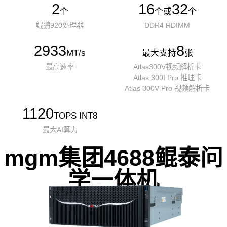
2
16
32
个
个或
个
鲲鹏920处理器
DDR4 RDIMM
2933
8
MT/s
最大支持
张
最高速率
Atlas300V视频解析卡
Atlas 300I Pro 推理卡
Atlas 300V Pro 视频解析卡
1120
TOPS INT8
最大AI算力
mgm集团4688鲲泰问
学一体机