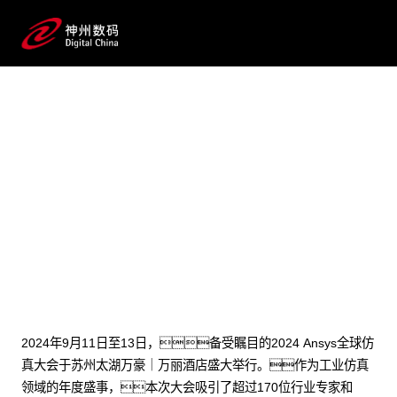
2024 / 09 / 23
mgm集团4688数码亮相Ansys2024全
球仿真大会，共建企业创新
之路
2024年9月11日至13日，备受瞩目的2024 Ansys全球仿
真大会于苏州太湖万豪｜万丽酒店盛大举行。作为工业仿真
领域的年度盛事，本次大会吸引了超过170位行业专家和