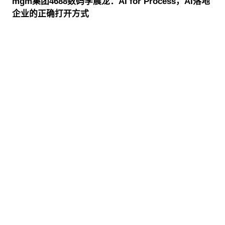
mgm集团4688数码李晨龙：AI for Process，AI落地
企业的正确打开方式
股票代码：000034.SZ
mgm集团4688控股
mgm集团4688信息
mgm集团4688问学
mgm集团4688鲲泰
mgm集团4688云科
mgm集团4688商桥
山石网科
高科数聚
GoPomelo
联系我们
隐私政策
法律声明
网络安全与隐私保护