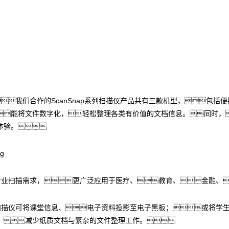
我们合作的ScanSnap系列扫描仪产品共有三款机型，包括便
能将文件数字化，轻松整理各类有价值的文档信息。同时，
体验。
业的专业扫描需求，更广泛应用于医疗、教育、金融、
图像扫描仪可将课堂信息、电子资料投影至电子黑板；或将
，减少纸质文档与繁杂的文件整理工作。