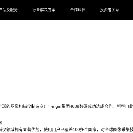
产品及服务
行业解决方案
合作伙伴
投资者关系
688数码达成合作，渠道合作伙伴招募
全球的图像扫描仪制造商）与mgm集团4688数码成功达成合作。自
描仪领域拥有显著优势，使用用户已覆盖100多个国家，对全球图像采集