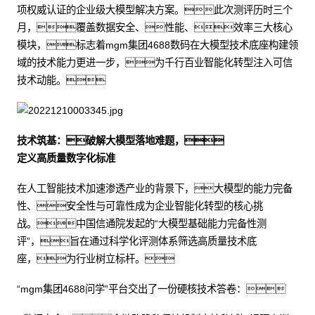
项权威认证的企业级大模型解决方案。此次测评历时三个
月，覆盖数据安全、性能、效率三大核心
模块，标志着mgm集团4688数码在大模型技术底座构建领
域的技术能力更进一步，为千行百业智能化转型注入可信
技术动能。
技术筑基：破解大模型落地难题，
定义高质量数字化标准
在人工智能技术加速渗透产业的背景下，大模型的能力完备
性、安全性与可靠性成为企业智能化转型的核心挑
战。中国信通院发起的“大模型基础能力完备性测
评”，旨在通过科学化评测体系筛选高质量技术底
座，为行业树立标杆。
“mgm集团4688问学”平台交出了一份硬核技术答卷：