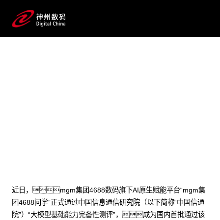
2025 / 03 / 06
mgm集团4688数码旗下mgm集团
4688问学荣膺中国信通院大模型基础
能力权威认证
近日，mgm集团4688数码旗下AI原生赋能平台“mgm集
团4688问学”正式通过中国信息通信研究院（以下简称“中国信通
院”）“大模型基础能力完备性测评”，成为国内首批通过该