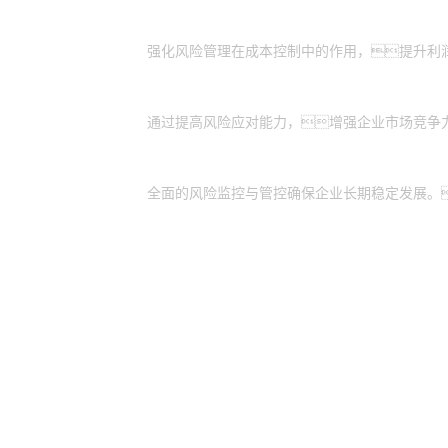
成本控制优化
强化风险管理在成本控制中的作用，提升利
市场竞争力增强
通过提高风险应对能力，增强企业市场竞争
业务连续性保障
全面的风险监控与管控确保企业长期稳定发展。
mgm集团
mgm集团
股票代码：000034.SZ