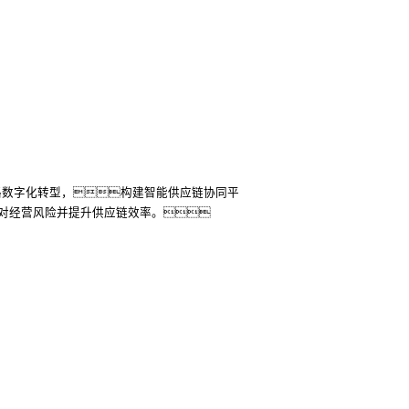
链路数字化转型，构建智能供应链协同平
对经营风险并提升供应链效率。