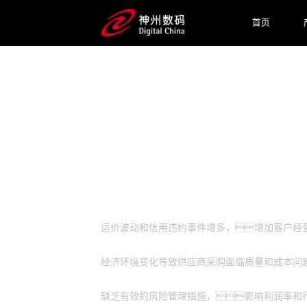
首页
预约专家咨询
业务挑战
运价波动和信用违约事件增多，增加客户经
经济环境变化导致供应商采购面临质量和成本问
缺乏有效的风险管理措施，影响利润率和