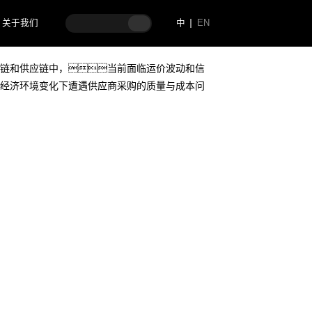
关于我们
中
EN
链和供应链中，当前面临运价波动和信
经济环境变化下遭遇供应商采购的质量与成本问