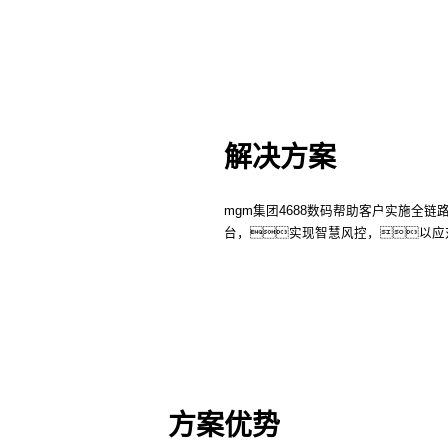
解决方案
mgm集团4688数码帮助客户实施全
台，实现智慧风控，以应
方案优势