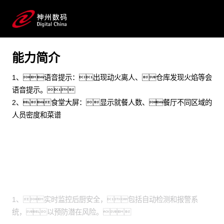
限公司
文旅餐饮 物联网 AIOT 智慧校园 智慧园区 可视化
预约专家咨询
能力简介
1、语音提示：出现动火离人、仓库发现火焰等会
语音提示。
2、食堂大屏：显示就餐人数、餐厅不同区域的
人员密度和菜谱
场景
1、实时监控后厨安全，包括自动检测和报警系
统，以预防潜在风险。