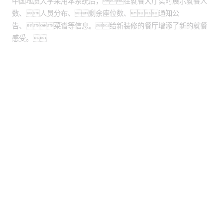
中国地质大学采用本系统后，在就餐大厅实时展示就餐人
数、人员分布、剩余座位数、通知公
告、菜谱等信息。给新装修的餐厅增添了新的就餐
感受。
股票代码：000034.SZ
mgm集团4688控股
mgm集团4688信息
mgm集团4688问学
mgm集团4688鲲泰
mgm集团4688云科
mgm集团4688商桥
山石网科
高科数聚
GoPomelo
联系我们
隐私政策
法律声明