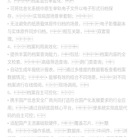
3、档案混合单套化：
• 可将信息化系统中原生单轨电子文件以电子形式归档保
存，实现局部场景单套制；
• 无法避免的纸质载体原件归档的场景，电子影像副本
与实体原件同步归档，相互关联，双套管
理。
4、档案利用高效化：
• 提供丰富的档案查询能力，包括：档案内容的全
文检索、高级筛选查询、跨门类查询；
• 自动生成年报统计报表，通过多维度的数据看板查看档案
数据情况；• 能够有效的结合不同场景，对不同
档案进行在线借阅，现场调阅。
5、档案自主可控化：
• 携手国产信息安全厂商共同打造符合国产化发展要求的行业应
用；通过自研底层核心平台，使系统实现底层代
码的自主可控；
• 适配国产主流基础软硬件，覆盖芯片、整
机、操作系统、数据库、中间件、浏