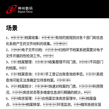
智易通科技有限公司
通用 政府 数据技术 数据资产 档案管理 国产化 数据管理
预约专家咨询
场景
1、档案收集：有效的按规则对各个部门和信息
化系统产生的文件材料的收集。
2、电子文件归档：归档环节档案系统需要对电子
文件开展四性检测工作。
3、档案整理：收集整理不同门类、不同部门
的档案。
4、档案查询：手工登记台账查询效率低，系统
查询可能无法准确定位待查档案。
5、档案统计：快速对档案的门类、利用情
况、库房状态等多维度信息进行精确的统计。
6、库房管理：在档案实体库房管理中，档案盘
点、档案移架、环境监测，做到系统化管