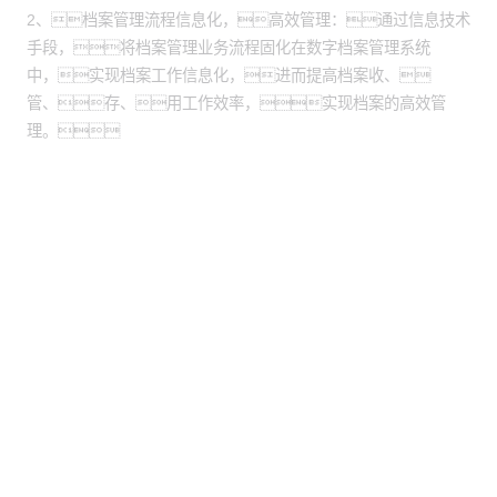
2、档案管理流程信息化，高效管理：通过信息技术
手段，将档案管理业务流程固化在数字档案管理系统
中，实现档案工作信息化，进而提高档案收、
管、存、用工作效率，实现档案的高效管
理。
股票代码：000034.SZ
mgm集团4688控股
mgm集团4688信息
mgm集团4688问学
mgm集团4688鲲泰
mgm集团4688云科
mgm集团4688商桥
山石网科
高科数聚
GoPomelo