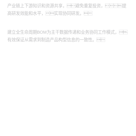
产业链上下游知识和资源共享，避免重复投资，提
高研发效能和水平，实现协同研发。
提升交付品质
建立全生命周期BOM为主干数据传递和业务协同工作模式，
有效保证从需求到制造产品构型信息的一致性。
股票代码：000034.SZ
mgm集团4688控股
mgm集团4688信息
mgm集团4688问学
mgm集团4688鲲泰
mgm集团4688云科
mgm集团4688商桥
山石网科
高科数聚
GoPomelo