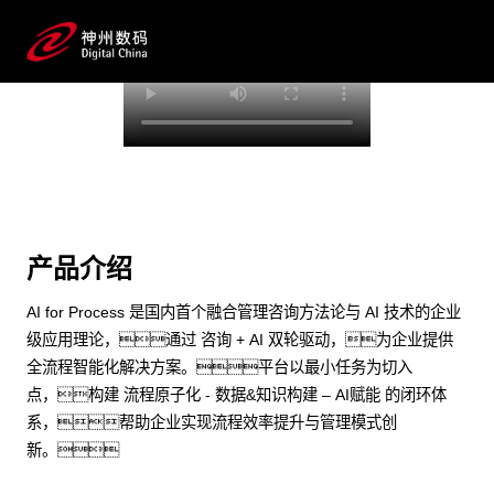
端到端的一站式AI工作空间深度融合了从企业战略规划到
日常经营的全流程业务板块，定向解决车企内部领
域多、部门多、链条长、场景碎片化等
难题，支持车企快速构建以AI为核心的生产力写
作体系，实现任务执行与AI能力的无缝集成与交互
预约专家咨询
产品介绍
AI for Process 是国内首个融合管理咨询方法论与 AI 技术的企业
级应用理论，通过 咨询 + AI 双轮驱动，为企业提供
全流程智能化解决方案。平台以最小任务为切入
点，构建 流程原子化 - 数据&知识构建 – AI赋能 的闭环体
系，帮助企业实现流程效率提升与管理模式创
新。