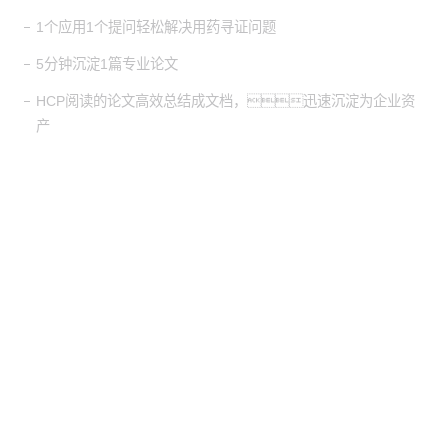
1个应用1个提问轻松解决用药寻证问题
5分钟沉淀1篇专业论文
HCP阅读的论文高效总结成文档，迅速沉淀为企业资
产
股票代
码：000034.SZ
mgm集团4688控股
mgm集团4688信息
mgm集团4688问学
mgm集团4688鲲泰
mgm集团4688云科
mgm集团4688商桥
山石网科
高科数聚
GoPomelo